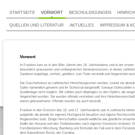
STARTSEITE
VORWORT
BESCHULDIGUNGEN
HINRIC
QUELLEN UND LITERATUR
AKTUELLES
IMPRESSUM & K
Vorwort
In Franken kam es in den 90er Jahren des 16. Jahrhunderts und in der ersten 
besonders grausamen und umfangreichen Serienprozessen, in denen zahlrei
Zauberei angeklagt, verhört, gefoltert, zum Tode verurteilt und hingerichtet wur
Die Geschehnisse an zahlreichen Hinrichtungsorten werden, soweit sie aktenk
Opfer namentlich genannt und ihr Schicksal dargestellt. Genaue Opferzahlen 
Quellenlage nicht möglich. Wir zählen auch diejenigen zu den Opfern, die wege
hingerichtet wurden. Sie wurden oftmals vertrieben und ihre Hinterlassenschaf
waren gebrandmarkt. Oftmals wurden sie auch bestraft.
Franken in den Grenzen des 16. und 17. Jahrhunderts war in zahlreiche klein
aufgeteilt, die jeweils ihr eigenes Hochgericht besaßen und eigene Rechtsverf
Regierenden stolz. Einige Herrschaften sowohl weltliche wie geistliche ernan
Delikt der Hexerei und des Teufelsbundes nach eigenen Gesetzen richteten. Di
Fürstbistümern Würzburg, Bamberg und Eichstätt der Fall und in dem Fürstent
dem Kaiserlichen Recht, der Carolina.