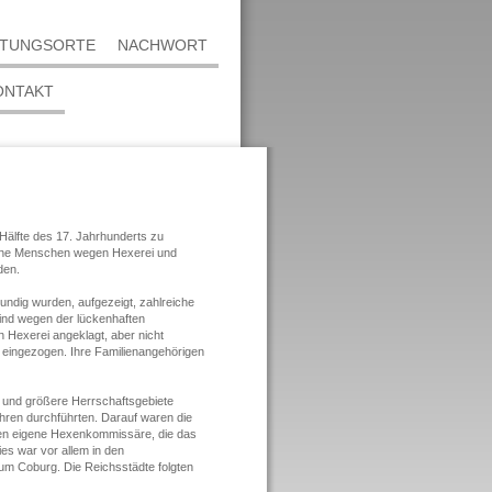
HTUNGSORTE
NACHWORT
ONTAKT
Hälfte des 17. Jahrhunderts zu
che Menschen wegen Hexerei und
den.
undig wurden, aufgezeigt, zahlreiche
sind wegen der lückenhaften
n Hexerei angeklagt, aber nicht
t eingezogen. Ihre Familienangehörigen
e und größere Herrschaftsgebiete
ahren durchführten. Darauf waren die
nten eigene Hexenkommissäre, die das
es war vor allem in den
um Coburg. Die Reichsstädte folgten