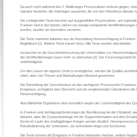
Da auch noch während des 2. Weltkrieges Prozessakten verloren gingen, müsse
Literatur beziehen, die Unterlagen auswertet, die von den Historikern damals
Die vorliegenden Texte beruhen auf ausgewählten Prozessakten, auf regionaler
Franken sind in den letzten Jahren nur wenige kompetente Veröffentlichungen 
wurden, wurden sie besonders vermerkt.
Die Texte stammen teilweise aus der Ausstellung Hexenverfolgung in Franken
Begleitbuch [1]. Weitere Texte kamen hinzu. Alle Texte wurden überarbeitet.
Inzwischen ist die Geschichtsforschung der Universitäten zur Hexenverfolgung
der Veröffentlichungen kaum mehr zu übersehen [2]. Der Forschungsstand für
unbefriedigend.
Um den Lesern ein eigenes Urteil zu ermöglichen, werden die Quellen ausführli
zitiert, aber von Thesen und Mutmaßungen Abstand genommen.
Die Darstellung der Geschehnisse an den wichtigsten Prozessorten Frankens, ei
Ereignisse, ermöglicht eine Übersicht und ein vergleichendes Überdenken der l
Hexenverfolgung.
Abschließende Ergebnisse sind vermutlich wegen der Lückenhaftigkeit des Qu
In Franken sind Verfolgungsforderungen der Bevölkerung bei der Obrigkeit, wie
bekannt, aber die Zusammenhänge mit der Gegenreformation und dem Erstarke
Kirche im Laufe des dreißigjährigen Krieges werden deutlich. Hexenprozesse di
Rekatholisierung der Untertanen, sie verbreiteten Angst und Schrecken.
Die Texte können die Ereignisse in Franken bekannter machen, weitere Regio