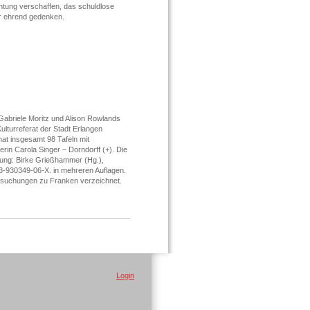
htung verschaffen, das schuldlose
er ehrend gedenken.
 Gabriele Moritz und Alison Rowlands
lturreferat der Stadt Erlangen
hat insgesamt 98 Tafeln mit
rin Carola Singer – Dorndorff (+). Die
lung: Birke Grießhammer (Hg.),
 3-930349-06-X. in mehreren Auflagen.
ersuchungen zu Franken verzeichnet.
Login