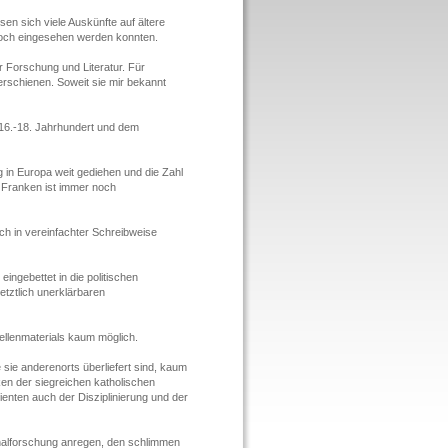
n sich viele Auskünfte auf ältere
 noch eingesehen werden konnten.
 Forschung und Literatur. Für
erschienen. Soweit sie mir bekannt
 16.-18. Jahrhundert und dem
 in Europa weit gediehen und die Zahl
 Franken ist immer noch
ch in vereinfachter Schreibweise
ngebettet in die politischen
etztlich unerklärbaren
ellenmaterials kaum möglich.
 sie anderenorts überliefert sind, kaum
n der siegreichen katholischen
enten auch der Disziplinierung und der
nalforschung anregen, den schlimmen