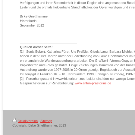
Verfolgungen und ihrer Besonderheit in dieser Region eine angemessene Beac
Leiden und die oftmals heldenhafte Standhaftigkeit der Opfer würdigen und ihr
Birke Grießhammer
Historikerin
September 2012
Quellen dieser Seite:
[1] Sonja Eckert, Katharina Fürst, Ute Freißler, Gisela Lang, Barbara Michler,
haben in den 90er Jahren unter der Federführung von Birke Grießhammer im Ku
ehrenamtlich die Wanderausstellung erarbeitet. Die Grafikerin Verena Osgyan 
Papiertexten und Fotos gestaltet. Einige Zeichnungen stammten von der Künstle
Ausstellung wurde von 1997-2003 in 20 Orten gezeigt. Begleitbuch zur Ausstel
Drutenjagd in Franken 16. – 18. Jahrhundert, 1999, Erlangen, Nürnberg, ISBN
[2] Forschungsstand in www.historicum.net. Leider sind dort nur wenige Unt
Gesprächsforum zur Rehabilitierung:
www.anton-praetorius.de
Druckversion
|
Sitemap
Copyright: Birke Grießhammer, 2013