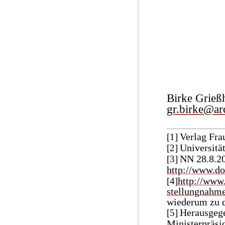
Birke Grie
gr.birke@ar
Verlag Fra
[1]
Universitä
[2]
NN 28.8.20
[3]
http://www.do
http://www.
[4]
stellungnahm
wiederum zu d
Herausgege
[5]
Ministerpräsi