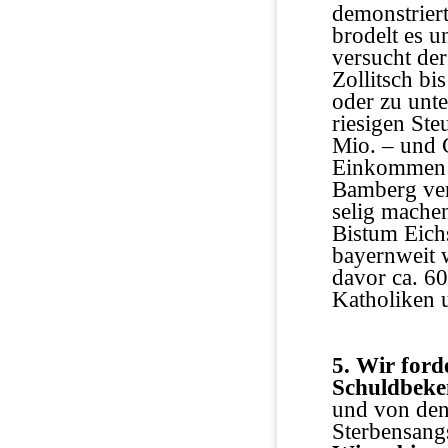
demonstriert
brodelt es 
versucht de
Zollitsch bi
oder zu unte
riesigen Ste
Mio. – und 
Einkommen d
Bamberg verl
selig mache
Bistum Eichs
bayernweit 
davor ca. 6
Katholiken u
5. Wir ford
Schuldbeke
und von den 
Sterbensang