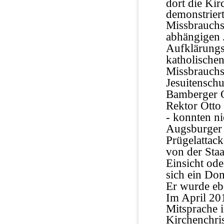
dort die Kir
demonstriert
Missbrauchs
abhängigen 
Aufklärungsw
katholische
Missbrauchsf
Jesuitensch
Bamberger O
Rektor Ott
- konnten n
Augsburger B
Prügelattac
von der Sta
Einsicht ode
sich ein Do
Er wurde ebe
Im April 20
Mitsprache 
Kirchenchris