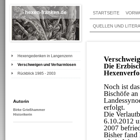
hexen-franken.de
STARTSEITE
VORW
QUELLEN UND LITER
Hexengedenken in Langenzenn
Verschwei
Die Erzbis
Verschweigen und Verharmlosen
Hexenverfo
Rückblick 1985 - 2003
Noch ist das
Bischöfe an
Landessynode
Autorin
erfolgt.
Birke Grießhammer
Die Verlaut
Historikerin
6.10.2012 u
2007 befried
Bisher fand