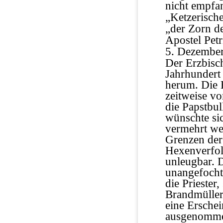
nicht empfa
„Ketzerisch
„der Zorn de
Apostel Petr
5. Dezember
Der Erzbisc
Jahrhundert
herum. Die
zeitweise vo
die Papstbul
wünschte sic
vermehrt wer
Grenzen der
Hexenverfolg
unleugbar. 
unangefochte
die Priester
Brandmülle
eine Ersche
ausgenommen