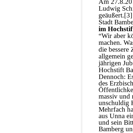
Am 27.8.201
Ludwig Schi
geäußert.
[3]
Stadt Bambe
im Hochstif
“Wir aber k
machen. Was
die bessere
allgemein g
jährigen Ju
Hochstift B
Dennoch: Es
des Erzbisch
Öffentlichke
massiv und 
unschuldig 
Mehrfach ha
aus Unna ein
und sein Bi
Bamberg und