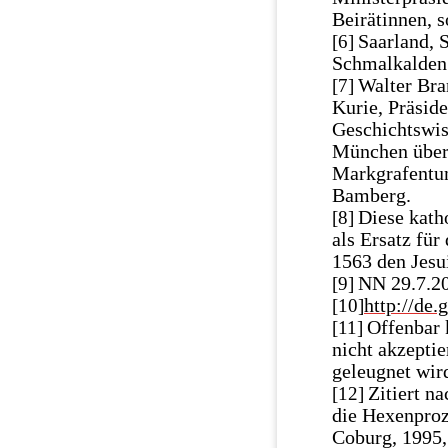
Beirätinnen, 
Saarland, 
[6]
Schmalkalden
Walter Bra
[7]
Kurie, Präsid
Geschichtswis
München über 
Markgrafentum
Bamberg.
Diese kath
[8]
als Ersatz fü
1563 den Jesu
NN 29.7.20
[9]
http://de
[10]
Offenbar 
[11]
nicht akzepti
geleugnet wir
Zitiert n
[12]
die Hexenproz
Coburg, 1995,