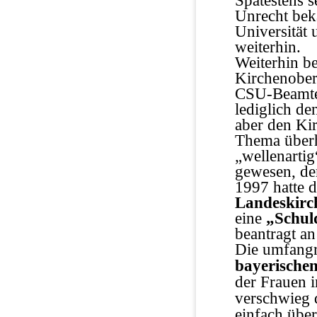
Spätestens 
Unrecht beka
Universität 
weiterhin.
Weiterhin be
Kirchenober
CSU-Beamte 
lediglich de
aber den Ki
Thema überha
„wellenarti
gewesen, de
1997 hatte 
Landeskirc
eine
„Schul
beantragt a
Die umfang
bayerischen
der Frauen 
verschwieg 
einfach übe