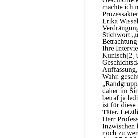
machte ich 
Prozessakte
Erika Wissel
Verdrängung
Stichwort „
Betrachtung
Ihre Intervi
Kunisch
[2]
Geschichtsda
Auffassung,
Wahn geschul
„Randgruppe
daher im Sin
betraf ja le
ist für dies
Täter. Letzt
Herr Profes
Inzwischen h
noch zu wen