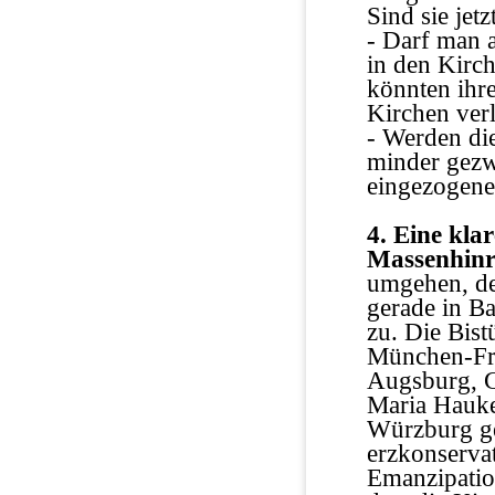
Sind sie jet
- Darf man 
in den Kirc
könnten ihr
Kirchen ver
- Werden die
minder gezw
eingezogene
4. Eine kla
Massenhinr
umgehen, de
gerade in B
zu. Die Bis
München-Fr
Augsburg, G
Maria Hauke
Würzburg ge
erzkonservat
Emanzipatio