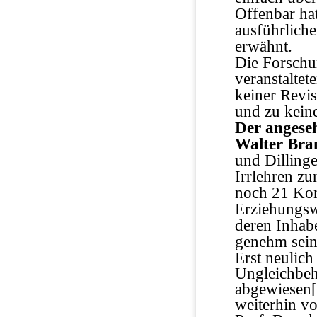
Offenbar ha
ausführlich
erwähnt.
Die Forschun
veranstaltet
keiner Revis
und zu kein
Der angeseh
Walter Bra
und Dilling
Irrlehren zu
noch 21 Kon
Erziehungsw
deren Inhab
genehm sein
Erst neulich
Ungleichbeh
abgewiesen
weiterhin vo