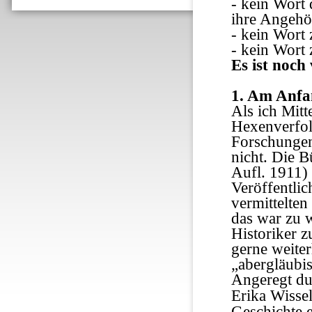
- kein Wort 
ihre Angehö
- kein Wort 
- kein Wort
Es ist noch 
1. Am Anfa
Als ich Mitt
Hexenverfol
Forschungen
nicht. Die 
Aufl. 1911)
Veröffentlic
vermittelte
das war zu w
Historiker 
gerne weite
„abergläubis
Angeregt du
Erika Wisse
Geschichte 