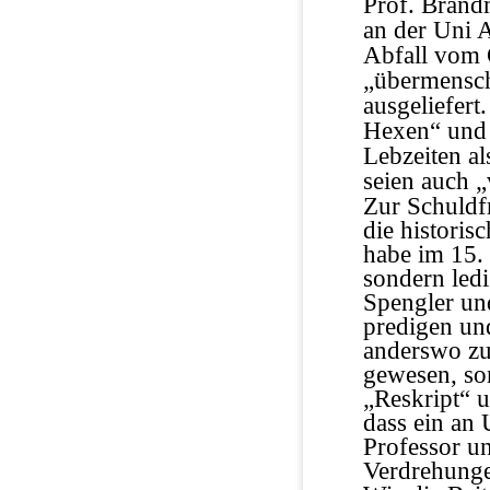
Prof. Brandm
an der Uni 
Abfall vom G
„übermensch
ausgeliefert
Hexen“ und 
Lebzeiten a
seien auch 
Zur Schuldf
die historis
habe im 15. 
sondern led
Spengler und
predigen un
anderswo zu 
gewesen, son
„Reskript“ 
dass ein an 
Professor u
Verdrehunge