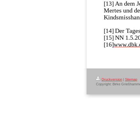
An dem Je
[13]
Mertes und de
Kindsmisshand
Der Tages
[14]
NN 1.5.2
[15]
[16]
www.dbk.
Druckversion
|
Sitemap
Copyright: Birke Grießhamm