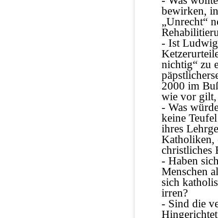
- Was wollt
bewirken, i
„Unrecht“ n
Rehabilitier
-
Ist Ludwig 
Ketzerurteil
nichtig“ zu 
päpstlichers
2000 im Buß
wie vor gilt
-
Was würde 
keine Teufel
ihres Lehrg
Katholiken, 
christliches
- Haben sich
Menschen al
sich katholi
irren?
- Sind die 
Hingerichtet