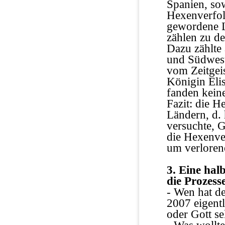
Spanien, sow
Hexenverfol
gewordene L
zählen zu d
Dazu zählte
und Südwest
vom Zeitgeis
Königin Eli
fanden keine
Fazit: die H
Ländern, d. 
versuchte, 
die Hexenver
um verloren
3. Eine hal
die Prozesse
- Wen hat d
2007 eigent
oder Gott se