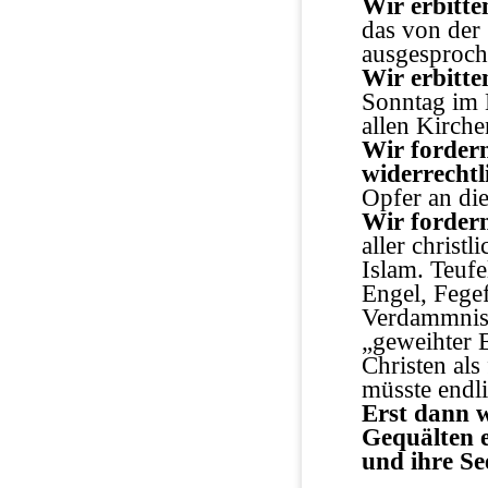
Wir erbitte
das von der
ausgesproch
Wir erbitte
Sonntag im 
allen Kirche
Wir forder
widerrecht
Opfer an die
Wir fordern
aller christ
Islam. Teufe
Engel, Fege
Verdammnis,
„geweihter 
Christen als
müsste endl
Erst dann w
Gequälten 
und ihre Se