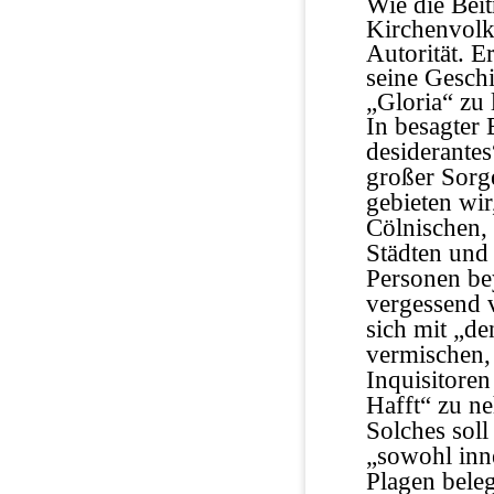
Wie die Beit
Kirchenvolk 
Autorität. 
seine Geschi
„Gloria“ zu 
In besagter
desiderantes
großer Sorg
gebieten wir
Cölnischen,
Städten und
Personen bey
vergessend 
sich mit „d
vermischen,
Inquisitoren
Hafft“ zu n
Solches soll
„sowohl inn
Plagen bele