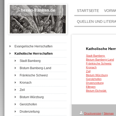
hexen-franken.de
STARTSEITE
VORW
QUELLEN UND LITER
Evangelische Herrschaften
Katholische Herr
Katholische Herrschaften
Stadt Bamberg
Bistum Bamberg-Land
Stadt Bamberg
Fränkische Schweiz
Kronach
Bistum Bamberg-Land
Zeil
Fränkische Schweiz
Bistum Würzburg
Gerolzhofen
Kronach
Drutenzeitung
Ellingen
Zeil
Bistum Eichstätt
Bistum Würzburg
Gerolzhofen
Drutenzeitung
Druckversion
|
Sitemap